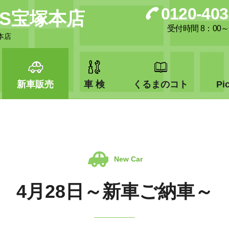
0120-403
RKS宝塚本店
受付時間 8：00～
本店
新車販売
車 検
くるまのコト
Pi
New Car
4月28日～新車ご納車～