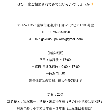
ぜひ一度ご相談されてみてはいかがでしょうか
〒665-0035：宝塚市逆瀬川1丁目2-1 アピア1 196号室
TEL：0797-33-9190
メール：
gakudou.pikkoro@gmail.com
【施設概要】
平日：放課後 ~ 17:00
土曜日,長期休暇時：9:00 ~ 17:00
一時利用も可
延長保育は
希望制、最大午後7時まで
定員：20名
対象校区：
宝塚第一小学校・末広小学校（その他小学校は要相談）
対象年齢：小学校１年生～３年生（上級生は要相談）